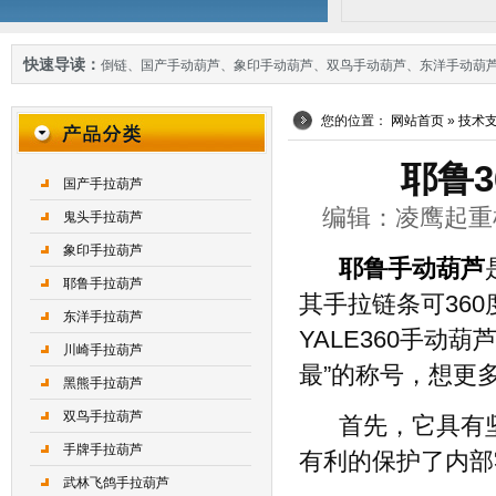
快速导读：
倒链
、
国产手动葫芦
、
象印手动葫芦
、
双鸟手动葫芦
、
东洋手动葫
您的位置：
网站首页
»
技术
耶鲁
国产手拉葫芦
编辑：凌鹰起重机械 
鬼头手拉葫芦
象印手拉葫芦
耶鲁手动葫芦
耶鲁手拉葫芦
其手拉链条可36
东洋手拉葫芦
YALE360手动
川崎手拉葫芦
最”的称号，想更
黑熊手拉葫芦
双鸟手拉葫芦
首先，它具有
手牌手拉葫芦
有利的保护了内部
武林飞鸽手拉葫芦