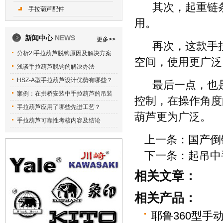
其次，起重链
手拉葫芦配件
用。
新闻中心
NEWS
更多>>
再次，这款手
分析2t手拉葫芦脱钩原因及解决方案
空间，使用更广泛
浅谈手拉葫芦脱钩的解决办法
HSZ-A型手拉葫芦设计优势有哪些？
最后一点，也是
案例：在拱桥安装中手拉葫芦的吊装
控制，在操作角度
手拉葫芦应用了哪些先进工艺？
葫芦更为广泛。
手拉葫芦可靠性考核内容及结论
上一条：
国产倒
下一条：
起吊中
相关文章：
相关产品：
耶鲁360型手