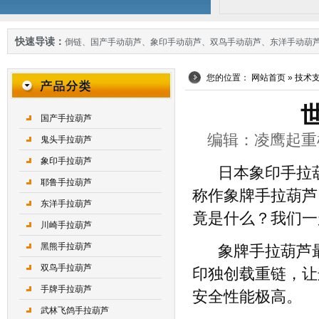
快速导读：
倒链
、
国产手动葫芦
、
象印手动葫芦
、
双鸟手动葫芦
、
东洋手动葫
您的位置：
网站首页
»
技术
国产手拉葫芦
编辑：凌鹰起重机械 
鬼头手拉葫芦
象印手拉葫芦
日本象印手拉
耶鲁手拉葫芦
称作象牌手拉葫芦
东洋手拉葫芦
竟是什么？我们一
川崎手拉葫芦
黑熊手拉葫芦
象牌手拉葫芦
双鸟手拉葫芦
印独创载重链，让
手牌手拉葫芦
安全性能极高。
武林飞鸽手拉葫芦