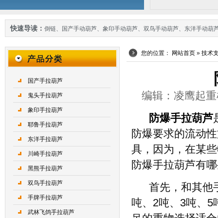
快速导读：
倒链
、
国产手动葫芦
、
象印手动葫芦
、
双鸟手动葫芦
、
东洋手动葫
您的位置：
网站首页
»
技术
国产手拉葫芦
编辑：凌鹰起重机械 
鬼头手拉葫芦
象印手拉葫芦
防爆手拉葫芦
耶鲁手拉葫芦
防爆要求的流动性
东洋手拉葫芦
具，因为，在某些
川崎手拉葫芦
防爆手拉葫芦有哪
黑熊手拉葫芦
双鸟手拉葫芦
首先，和其他手
手牌手拉葫芦
吨、2吨、3吨、5
武林飞鸽手拉葫芦