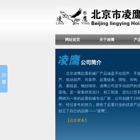
网站首页
关于凌鹰
产
北京凌鹰起重机械厂产品涵盖手拉葫芦、手
芦、电动葫芦、吊装带、起重链条、滑轮、吊钩
具、紧线器、钢丝绳等。凌鹰公司是手动葫芦的
基地。是一家集研发设计、精工制造、进出口贸
网销为一体的起重机械专业厂家，公司创建于199
年。经过多年的努力，拥有了起重行业的优质产
创立了自己的品牌——“凌鹰”。
【点击更多】