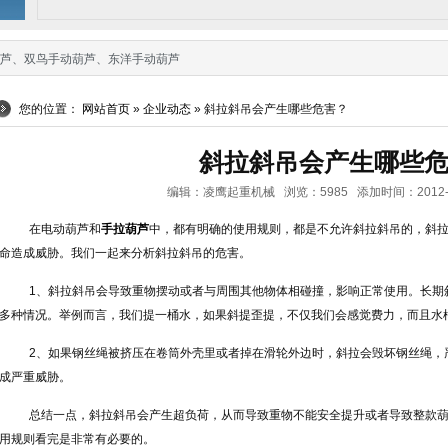
芦
、
双鸟手动葫芦
、
东洋手动葫芦
您的位置：
网站首页
»
企业动态
» 斜拉斜吊会产生哪些危害？
斜拉斜吊会产生哪些
编辑：凌鹰起重机械 浏览：5985 添加时间：2012-11-0
在电动葫芦和
手拉葫芦
中，都有明确的使用规则，都是不允许斜拉斜吊的，斜
命造成威胁。我们一起来分析斜拉斜吊的危害。
1、斜拉斜吊会导致重物摆动或者与周围其他物体相碰撞，影响正常使用。长期
多种情况。举例而言，我们提一桶水，如果斜提歪提，不仅我们会感觉费力，而且水
2、如果钢丝绳被挤压在卷筒外壳里或者掉在滑轮外边时，斜拉会毁坏钢丝绳，
成严重威胁。
总结一点，斜拉斜吊会产生超负荷，从而导致重物不能安全提升或者导致整款葫
用规则看完是非常有必要的。