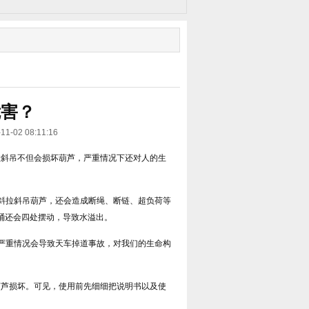
危害？
2 08:11:16
拉斜吊不但会损坏葫芦，严重情况下还对人的生
斜拉斜吊葫芦，还会造成断绳、断链、超负荷等
桶还会四处摆动，导致水溢出。
严重情况会导致天车掉道事故，对我们的生命构
芦损坏。可见，使用前先细细把说明书以及使