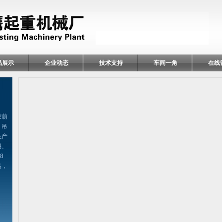
品展示
企业动态
技术支持
车间一角
在线
扳葫
、吊
生产
易、
8
品，