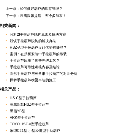
上一条：
如何做好葫芦的库存管理？
下一条：
凌鹰温馨提醒：天冷多加衣！
相关新闻：
分析2t手拉葫芦脱钩原因及解决方案
浅谈手拉葫芦脱钩的解决办法
HSZ-A型手拉葫芦设计优势有哪些？
案例：在拱桥安装中手拉葫芦的吊装
手拉葫芦应用了哪些先进工艺？
手拉葫芦可靠性考核内容及结论
圆形手拉葫芦与三角形手拉葫芦的对比分析
拱桥手拉葫芦横梁吊装的施工
相关产品：
HS-C型手拉葫芦
凌鹰新款HSZ型手拉葫芦
黑熊YB型
ARK型手拉葫芦
TOYO HSZ-V型手拉葫芦
象印C21型 小型经济型手动葫芦