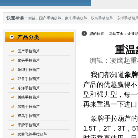
快速导读：
倒链
、
国产手动葫芦
、
象印手动葫芦
、
双鸟手动葫芦
、
东洋手动葫
您的位置：
网站首页
»
企业
重温
国产手拉葫芦
编辑：凌鹰起重机械 
鬼头手拉葫芦
象印手拉葫芦
我们都知道
象牌
耶鲁手拉葫芦
产品的优越赢得不
东洋手拉葫芦
型和强力型，每一
川崎手拉葫芦
再来重温一下进口
黑熊手拉葫芦
双鸟手拉葫芦
象牌手拉葫芦的提
手牌手拉葫芦
1.5T，2T，3
武林飞鸽手拉葫芦