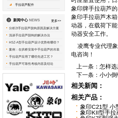
时应垂直使用，日
手拉葫芦配件
象印牌手拉葫芦的
象印手拉葫芦木箱
新闻中心
NEWS
更多>>
动器，在载荷下能
分析2t手拉葫芦脱钩原因及解决方案
动器安全工作。
浅谈手拉葫芦脱钩的解决办法
HSZ-A型手拉葫芦设计优势有哪些？
凌鹰专业代理象
案例：在拱桥安装中手拉葫芦的吊装
电咨询！
手拉葫芦应用了哪些先进工艺？
手拉葫芦可靠性考核内容及结论
上一条：
怎样选
下一条：
小小倒
相关新闻：
相关产品：
象印C21型 
象印KII型手