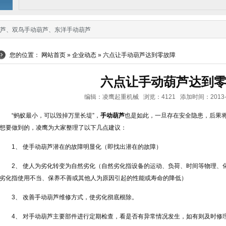
芦
、
双鸟手动葫芦
、
东洋手动葫芦
您的位置：
网站首页
»
企业动态
» 六点让手动葫芦达到零故障
六点让手动葫芦达到
编辑：凌鹰起重机械 浏览：4121 添加时间：2013-03-0
“蚂蚁最小，可以毁掉万里长堤”，
手动葫芦
也是如此，一旦存在安全隐患，后果
想要做到的，凌鹰为大家整理了以下几点建议：
1、 使手动葫芦潜在的故障明显化（即找出潜在的故障）
2、 使人为劣化转变为自然劣化（自然劣化指设备的运动、负荷、时间等物理、
劣化指使用不当、保养不善或其他人为原因引起的性能或寿命的降低）
3、 改善手动葫芦维修方式，使劣化彻底根除。
4、 对手动葫芦主要部件进行定期检查，看是否有异常情况发生，如有则及时修