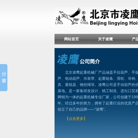
网站首页
关于凌鹰
产
北京凌鹰起重机械厂产品涵盖手拉葫芦、手
芦、电动葫芦、吊装带、起重链条、滑轮、吊钩
具、紧线器、钢丝绳等。凌鹰公司是手动葫芦的
基地。是一家集研发设计、精工制造、进出口贸
网销为一体的起重机械专业厂家，公司创建于199
年。经过多年的努力，拥有了起重行业的优质产
创立了自己的品牌——“凌鹰”。
【点击更多】