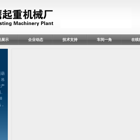
品展示
企业动态
技术支持
车间一角
在线
扳葫
、吊
生产
易、
8
品，