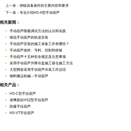
上一条：
倒链设备操作的主要内容和要求
下一条：
专业介绍HS-A型手动葫芦
相关新闻：
手动葫芦限载调试方法的认识和实践
细说手动葫芦的轨道安装
手动葫芦安装的施工准备工作有哪些？
手动葫芦放样、号料、切割和拼接
手动葫芦十五种安全规定及注意事项
采用手动葫芦升降吊盘施工煤仓施工方法
大型网架采用手动葫芦吊装工作总结
物料搬运机械---手动葫芦
相关产品：
HS-C型手拉葫芦
凌鹰新款HSZ型手拉葫芦
防爆手拉葫芦
HS-VT手拉葫芦