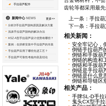
合金钢材料，不会
手拉葫芦配件
齿轮等都采用最先
上一条：
手拉葫
新闻中心
NEWS
更多>>
下一条：
手拉葫
分析2t手拉葫芦脱钩原因及解决方案
浅谈手拉葫芦脱钩的解决办法
相关新闻：
HSZ-A型手拉葫芦设计优势有哪些？
安全牢记心，
案例：在拱桥安装中手拉葫芦的吊装
倒链手拉葫芦
手拉葫芦应用了哪些先进工艺？
倒链和手扳葫
手拉葫芦可靠性考核内容及结论
倒链的构造和
倒链和手扳葫
倒链是手拉葫
倒链是什么意
倒链和导链区
相关产品：
手牌SL-D手
鬼头CX型手