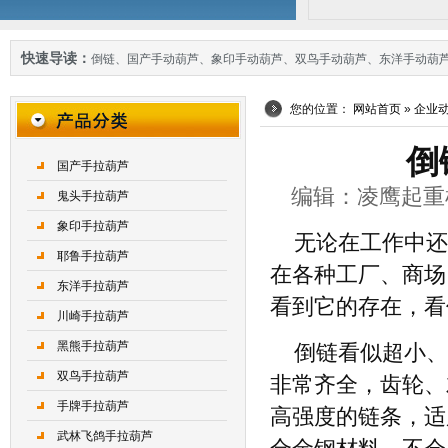
快速导读：
倒链
、
国产手动葫芦
、
象印手动葫芦
、
双鸟手动葫芦
、
东洋手动葫
您的位置：
网站首页
»
企业
倒
国产手拉葫芦
编辑：凌鹰起重机械 
鬼头手拉葫芦
象印手拉葫芦
无论在工作中还
耶鲁手拉葫芦
在各种工厂、商场
东洋手拉葫芦
看到它的存在，看
川崎手拉葫芦
黑熊手拉葫芦
倒链看似超小、
双鸟手拉葫芦
非常齐全，齿轮、
手牌手拉葫芦
高强度的链条，适
武林飞鸽手拉葫芦