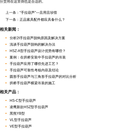
分货用在这里倒也是合适的。
上一条：
“手拉葫芦”—且用且珍惜
下一条：
正品索具配件都应具备什么？
相关新闻：
分析2t手拉葫芦脱钩原因及解决方案
浅谈手拉葫芦脱钩的解决办法
HSZ-A型手拉葫芦设计优势有哪些？
案例：在拱桥安装中手拉葫芦的吊装
手拉葫芦应用了哪些先进工艺？
手拉葫芦可靠性考核内容及结论
圆形手拉葫芦与三角形手拉葫芦的对比分析
拱桥手拉葫芦横梁吊装的施工
相关产品：
HS-C型手拉葫芦
凌鹰新款HSZ型手拉葫芦
黑熊YB型
VL型手拉葫芦
VE型手拉葫芦