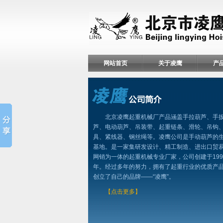
网站首页
关于凌鹰
产
北京凌鹰起重机械厂产品涵盖手拉葫芦、手
芦、电动葫芦、吊装带、起重链条、滑轮、吊钩
具、紧线器、钢丝绳等。凌鹰公司是手动葫芦的
基地。是一家集研发设计、精工制造、进出口贸
网销为一体的起重机械专业厂家，公司创建于199
年。经过多年的努力，拥有了起重行业的优质产
创立了自己的品牌——“凌鹰”。
【点击更多】