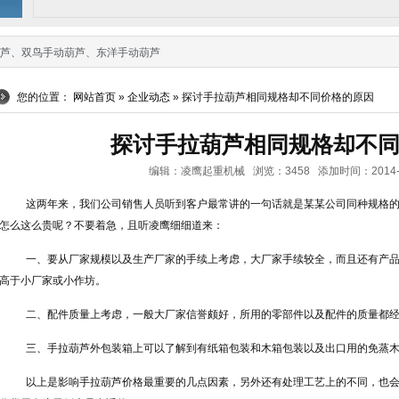
芦
、
双鸟手动葫芦
、
东洋手动葫芦
您的位置：
网站首页
»
企业动态
» 探讨手拉葫芦相同规格却不同价格的原因
探讨手拉葫芦相同规格却不
编辑：凌鹰起重机械 浏览：3458 添加时间：2014-05-1
这两年来，我们公司销售人员听到客户最常讲的一句话就是某某公司同种规格
怎么这么贵呢？不要着急，且听凌鹰细细道来：
一、要从厂家规模以及生产厂家的手续上考虑，大厂家手续较全，而且还有产品
高于小厂家或小作坊。
二、配件质量上考虑，一般大厂家信誉颇好，所用的零部件以及配件的质量都经
三、手拉葫芦外包装箱上可以了解到有纸箱包装和木箱包装以及出口用的免蒸木
以上是影响手拉葫芦价格最重要的几点因素，另外还有处理工艺上的不同，也会