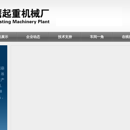
品展示
企业动态
技术支持
车间一角
在线
扳葫
、吊
生产
易、
8
品，