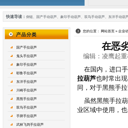
快速导读：
倒链
、
国产手动葫芦
、
象印手动葫芦
、
双鸟手动葫芦
、
东洋手动葫
您的位置：
网站首页
»
企业
在恶
国产手拉葫芦
编辑：凌鹰起重机械 
鬼头手拉葫芦
象印手拉葫芦
在国内，进口手
耶鲁手拉葫芦
拉葫芦
也时常出现
东洋手拉葫芦
同，对于黑熊手拉
川崎手拉葫芦
黑熊手拉葫芦
虽然黑熊手拉葫
双鸟手拉葫芦
业区域中使用，也
手牌手拉葫芦
武林飞鸽手拉葫芦