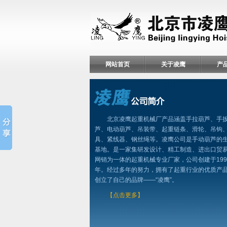
网站首页
关于凌鹰
产
北京凌鹰起重机械厂产品涵盖手拉葫芦、手
芦、电动葫芦、吊装带、起重链条、滑轮、吊钩
具、紧线器、钢丝绳等。凌鹰公司是手动葫芦的
基地。是一家集研发设计、精工制造、进出口贸
网销为一体的起重机械专业厂家，公司创建于199
年。经过多年的努力，拥有了起重行业的优质产
创立了自己的品牌——“凌鹰”。
【点击更多】