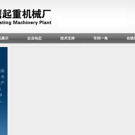
品展示
企业动态
技术支持
车间一角
在线
扳葫
、吊
生产
易、
8
品，