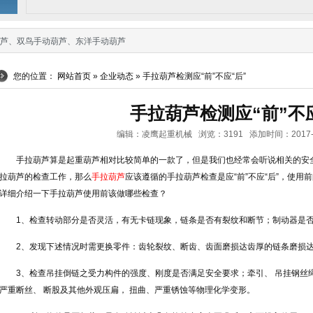
芦
、
双鸟手动葫芦
、
东洋手动葫芦
您的位置：
网站首页
»
企业动态
» 手拉葫芦检测应“前”不应“后”
手拉葫芦检测应“前”不应
编辑：凌鹰起重机械 浏览：3191 添加时间：2017-08-1
手拉葫芦算是起重葫芦相对比较简单的一款了，但是我们也经常会听说相关的安
拉葫芦的检查工作，那么
手拉葫芦
应该遵循的手拉葫芦检查是应“前”不应“后”，使
详细介绍一下手拉葫芦使用前该做哪些检查？
1、检查转动部分是否灵活，有无卡链现象，链条是否有裂纹和断节；制动器是
2、发现下述情况时需更换零件：齿轮裂纹、断齿、齿面磨损达齿厚的链条磨损
3、检查吊挂倒链之受力构件的强度、刚度是否满足安全要求；牵引、 吊挂钢丝
严重断丝、 断股及其他外观压扁， 扭曲、严重锈蚀等物理化学变形。