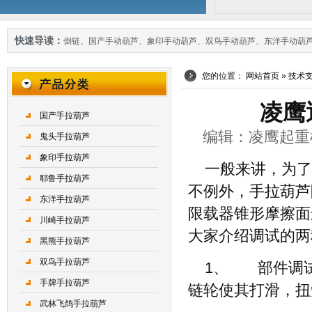
快速导读：
倒链
、
国产手动葫芦
、
象印手动葫芦
、
双鸟手动葫芦
、
东洋手动葫
您的位置：
网站首页
»
技术
凌鹰
国产手拉葫芦
编辑：凌鹰起重机械 
鬼头手拉葫芦
象印手拉葫芦
一般来讲，为了
耶鲁手拉葫芦
不例外，手拉葫芦
东洋手拉葫芦
限载器锥形摩擦面
川崎手拉葫芦
大家介绍调试的两
黑熊手拉葫芦
双鸟手拉葫芦
1、 部件调
手牌手拉葫芦
链轮使其打滑，扭
武林飞鸽手拉葫芦