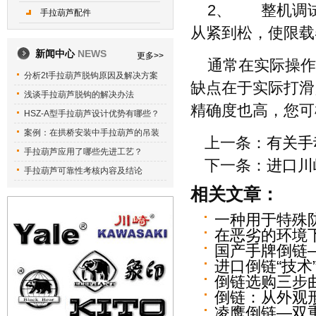
2、 整机调
手拉葫芦配件
从紧到松，使限载
新闻中心
NEWS
更多>>
通常在实际操作
分析2t手拉葫芦脱钩原因及解决方案
缺点在于实际打滑
浅谈手拉葫芦脱钩的解决办法
精确度也高，您可
HSZ-A型手拉葫芦设计优势有哪些？
案例：在拱桥安装中手拉葫芦的吊装
上一条：
有关手
手拉葫芦应用了哪些先进工艺？
下一条：
进口川
手拉葫芦可靠性考核内容及结论
相关文章：
一种用于特殊
在恶劣的环境
国产手牌倒链
进口倒链“技术
倒链选购三步
倒链：从外观
凌鹰倒链—双