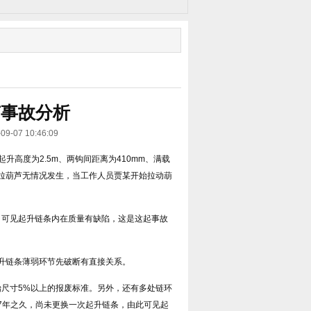
芦事故分析
7 10:46:09
高度为2.5m、两钩间距离为410mm、满载
手拉葫芦无情况发生，当工作人员贾某开始拉动葫
，可见起升链条内在质量有缺陷，这是这起事故
起升链条薄弱环节先破断有直接关系。
始尺寸5%以上的报废标准。另外，还有多处链环
7年之久，尚未更换一次起升链条，由此可见起