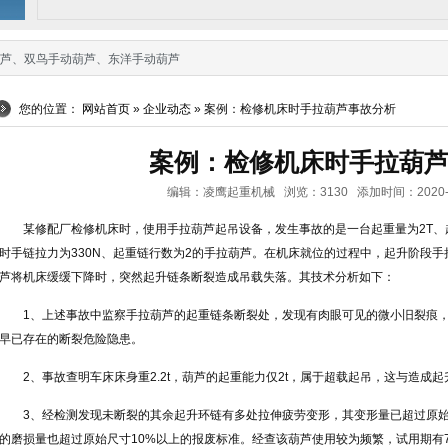
芦
、
双鸟手动葫芦
、
东洋手动葫芦
您的位置：
网站首页
»
企业动态
» 案例：检修机床时手拉葫芦事故分析
案例：检修机床时手拉葫
编辑：凌鹰起重机械 浏览：3130 添加时间：2020-09-0
某修配厂检修机床时，使用手拉葫芦起吊设备，发生事故的是一台起重量为2T、起升
时手链拉力为330N、起重链行数为2的手拉葫芦。在机床就位的过程中，起升阶段
芦将机床缓缓下降时，突然起升链条断裂造成吊载失落。其技术分析如下：
1、上述事故中监察手拉葫芦的起重链条断裂处，发现有肉眼可见的微小旧裂痕
早已存在的断裂危险隐患。
2、事故查明车床床身重2.2t，葫芦的起重能力仅2t，属于超载起吊，这与造成
3、经检测发现未断裂的其余起升环链有多处拉伸疲劳变形，其变形量已超过原
的磨损量也超过原始尺寸10%以上的报废标准。经查该葫芦使用较为频繁，试用期有