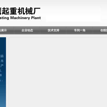
品展示
企业动态
技术支持
车间一角
在线
扳葫
、吊
生产
易、
8
品，