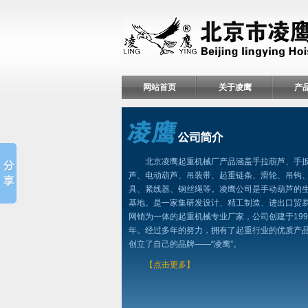
网站首页
关于凌鹰
产
北京凌鹰起重机械厂产品涵盖手拉葫芦、手
芦、电动葫芦、吊装带、起重链条、滑轮、吊钩
具、紧线器、钢丝绳等。凌鹰公司是手动葫芦的
基地。是一家集研发设计、精工制造、进出口贸
网销为一体的起重机械专业厂家，公司创建于199
年。经过多年的努力，拥有了起重行业的优质产
创立了自己的品牌——“凌鹰”。
【点击更多】