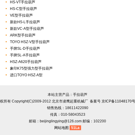
HS-VT手拉葫芦
HS-C型手拉葫芦
VE型手拉葫芦
新款HS-L手拉葫芦
新款VC-A型手拉葫芦
ARK型手拉葫芦
TOYO HSZ-V型手拉葫芦
手牌SL-D手拉葫芦
手牌SL-A手拉葫芦
HSZ-A620手拉葫芦
象印K75型强力型手拉葫芦
进口TOYO HSZ-A型
本站主营产品：手拉葫芦
权所有 Copyright(C)2009-2012 北京市凌鹰起重机械厂 备案号
京ICP备11048170号
销售热线：18611422090
传真：010-58043523
邮箱：beijinglingying@126.com 邮编：102200
网站地图
51La