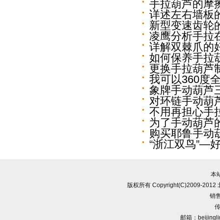
手拉葫芦的摩
详述左右墙板
新型变速齿轮
凌鹰分析手拉
详解双棘爪的
如何保养手拉
更换手拉葫芦
我可以360度
象牌手动葫芦
对环链手动葫
不用再担心手
为了手动葫芦的
购买耶鲁手动
“浙江双鸟”—
本
版权所有 Copyright(C)2009-
销售
传
邮箱：beijingl