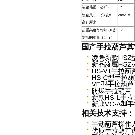
装箱毛重（公斤）
12
装箱尺寸（长x宽x
28x21x17
高）厘米
起重高度每增加1米所
1.7
增加的重量（公斤）
国产手拉葫芦
其
凌鹰新款HSZ
新品凌鹰HSZ
HS-VT手拉葫
HS-C型手拉
VE型手拉葫芦
防爆手拉葫芦
新款HS-L手
新款VC-A型
相关技术支持：
手动葫芦操作人
优质手拉葫芦