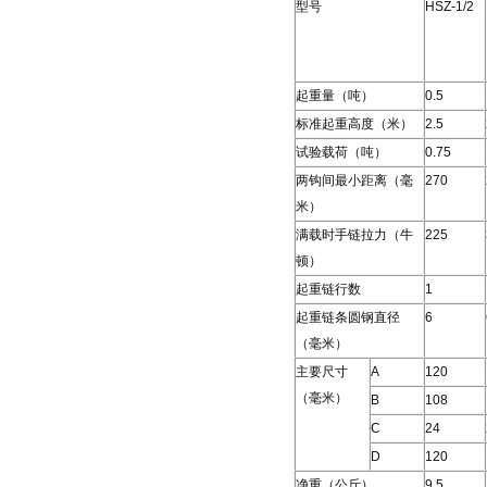
型号
HSZ-1/2
起重量（吨）
0.5
标准起重高度（米）
2.5
试验载荷（吨）
0.75
两钩间最小距离（毫
270
米）
满载时手链拉力（牛
225
顿）
起重链行数
1
起重链条圆钢直径
6
（毫米）
主要尺寸
A
120
（毫米）
B
108
C
24
D
120
净重（公斤）
9.5