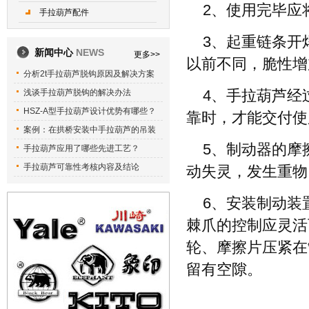
2、使用完毕应
手拉葫芦配件
3、起重链条开
新闻中心
NEWS
更多>>
以前不同，脆性增
分析2t手拉葫芦脱钩原因及解决方案
浅谈手拉葫芦脱钩的解决办法
4、手拉葫芦经
HSZ-A型手拉葫芦设计优势有哪些？
靠时，才能交付使
案例：在拱桥安装中手拉葫芦的吊装
5、制动器的摩
手拉葫芦应用了哪些先进工艺？
手拉葫芦可靠性考核内容及结论
动失灵，发生重物
6、安装制动装
棘爪的控制应灵活
轮、摩擦片压紧在
留有空隙。