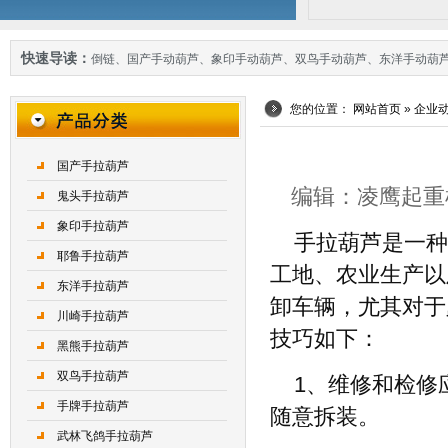
快速导读：
倒链
、
国产手动葫芦
、
象印手动葫芦
、
双鸟手动葫芦
、
东洋手动葫
您的位置：
网站首页
»
企业
国产手拉葫芦
编辑：凌鹰起重机械 
鬼头手拉葫芦
象印手拉葫芦
手拉葫芦是一种
耶鲁手拉葫芦
工地、农业生产以
东洋手拉葫芦
卸车辆，尤其对于
川崎手拉葫芦
技巧如下：
黑熊手拉葫芦
双鸟手拉葫芦
1、维修和检修
手牌手拉葫芦
随意拆装。
武林飞鸽手拉葫芦