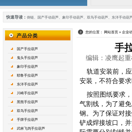
快速导读：
倒链
、
国产手动葫芦
、
象印手动葫芦
、
双鸟手动葫芦
、
东洋手动葫
您的位置：
网站首页
»
企业
手
国产手拉葫芦
编辑：凌鹰起重机械 
鬼头手拉葫芦
象印手拉葫芦
轨道安装前，应
耶鲁手拉葫芦
安装，不符合要求
东洋手拉葫芦
川崎手拉葫芦
按照图纸要求，
黑熊手拉葫芦
气割线，为了避免
双鸟手拉葫芦
钢。为了保证对接
手牌手拉葫芦
铲成焊接坡口，并
武林飞鸽手拉葫芦