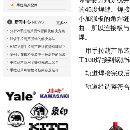
际需要分别划线并
手拉葫芦配件
的45度焊缝。焊
小加强板的角焊缝
新闻中心
NEWS
更多>>
曲，所以连接板与
分析2t手拉葫芦脱钩原因及解决方案
焊。
浅谈手拉葫芦脱钩的解决办法
HSZ-A型手拉葫芦设计优势有哪些？
用手拉葫芦吊装
案例：在拱桥安装中手拉葫芦的吊装
工100焊接到锅
手拉葫芦应用了哪些先进工艺？
手拉葫芦可靠性考核内容及结论
轨道焊接完成后
轨道经调整符合