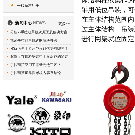
体结构柱或梁作为
手拉葫芦配件
采用低位吊装，可
在主体结构范围内
新闻中心
NEWS
更多>>
过主体结构，吊装
分析2t手拉葫芦脱钩原因及解决方案
进行网架就位固定
浅谈手拉葫芦脱钩的解决办法
HSZ-A型手拉葫芦设计优势有哪些？
案例：在拱桥安装中手拉葫芦的吊装
手拉葫芦应用了哪些先进工艺？
手拉葫芦可靠性考核内容及结论