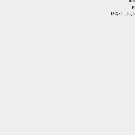
销售
传
邮箱：beijingl