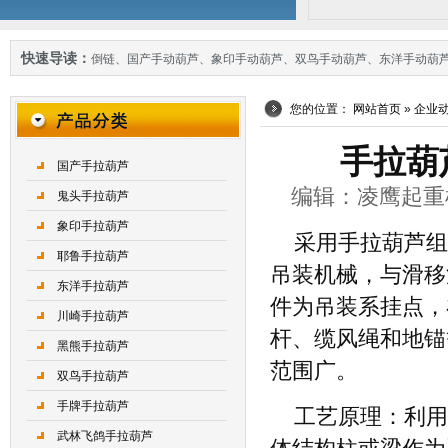
快速导读：
倒链
、
国产手动葫芦
、
象印手动葫芦
、
双鸟手动葫芦
、
东洋手动葫
您的位置：
网站首页
»
企业
手拉葫
国产手拉葫芦
编辑：凌鹰起重机械 
鬼头手拉葫芦
象印手拉葫芦
采用手拉葫芦组
耶鲁手拉葫芦
吊装机械，与滑移
东洋手拉葫芦
件为吊装系挂点，
川崎手拉葫芦
杆、缆风绳和地锚
黑熊手拉葫芦
范围广。
双鸟手拉葫芦
手牌手拉葫芦
工艺原理：利用
武林飞鸽手拉葫芦