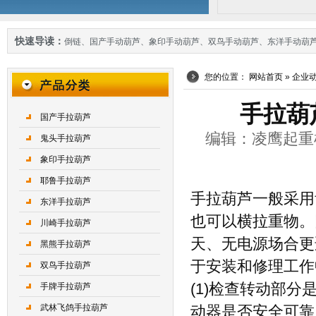
快速导读：
倒链
、
国产手动葫芦
、
象印手动葫芦
、
双鸟手动葫芦
、
东洋手动葫
您的位置：
网站首页
»
企业
手拉葫
国产手拉葫芦
编辑：凌鹰起重机械 
鬼头手拉葫芦
象印手拉葫芦
耶鲁手拉葫芦
手拉葫芦一般采用
东洋手拉葫芦
也可以横拉重物。
川崎手拉葫芦
天、无电源场合更
黑熊手拉葫芦
于安装和修理工作
双鸟手拉葫芦
(1)检查转动部
手牌手拉葫芦
武林飞鸽手拉葫芦
动器是否安全可靠