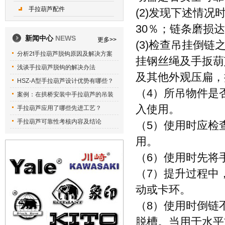
手拉葫芦配件
(2)发现下述情
30％；链条磨损
新闻中心
NEWS
更多>>
(3)检查吊挂倒
分析2t手拉葫芦脱钩原因及解决方案
挂钢丝绳及手扳葫
浅谈手拉葫芦脱钩的解决办法
及其他外观压扁，
HSZ-A型手拉葫芦设计优势有哪些？
（4）所吊物件是
案例：在拱桥安装中手拉葫芦的吊装
入使用。
手拉葫芦应用了哪些先进工艺？
手拉葫芦可靠性考核内容及结论
（5）使用时应检
用。
（6）使用时先将
（7）提升过程中
动或卡环。
（8）使用时倒链
脱槽。当用于水平