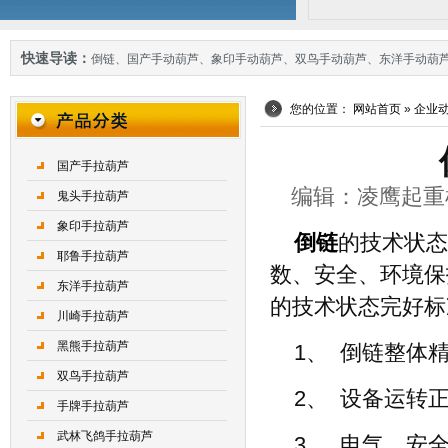
快速导读：
倒链
、
国产手动葫芦
、
象印手动葫芦
、
双鸟手动葫芦
、
东洋手动葫
您的位置：
网站首页
»
企业
国产手拉葫芦
编辑：凌鹰起重机械 
鬼头手拉葫芦
象印手拉葫芦
倒链
的技术状态
耶鲁手拉葫芦
数、安全、环境保
东洋手拉葫芦
的技术状态完好标
川崎手拉葫芦
黑熊手拉葫芦
1、 倒链整体
双鸟手拉葫芦
2、 设备运转
手牌手拉葫芦
武林飞鸽手拉葫芦
3、 电气、安