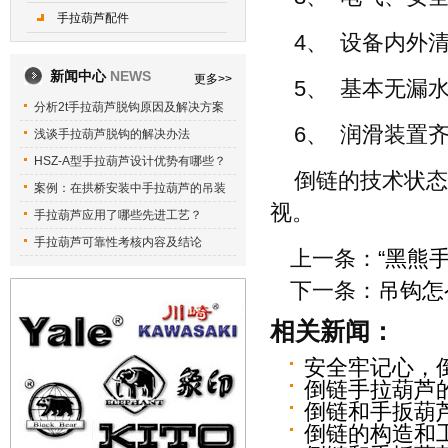
手拉葫芦配件
4、 设备内外
新闻中心
NEWS
更多>>
5、 基本无漏
分析2t手拉葫芦脱钩原因及解决方案
6、 润滑装置
浅谈手拉葫芦脱钩的解决办法
HSZ-A型手拉葫芦设计优势有哪些？
倒链的技术状态
案例：在拱桥安装中手拉葫芦的吊装
视。
手拉葫芦应用了哪些先进工艺？
手拉葫芦可靠性考核内容及结论
上一条：
“黑熊
下一条：
吊钩怎
相关新闻：
安全牢记心，
倒链手拉葫芦
倒链和手扳葫
倒链的构造和