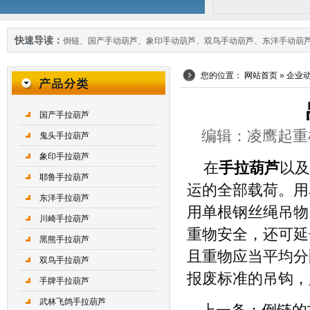
快速导读：
倒链
、
国产手动葫芦
、
象印手动葫芦
、
双鸟手动葫芦
、
东洋手动葫
您的位置：
网站首页
»
企业
国产手拉葫芦
编辑：凌鹰起重机械 
鬼头手拉葫芦
象印手拉葫芦
在
手拉葫芦
以及
耶鲁手拉葫芦
运的全部载荷。用
东洋手拉葫芦
用单根钢丝绳吊物
川崎手拉葫芦
重物安全，还可延
黑熊手拉葫芦
且重物应当平均分
双鸟手拉葫芦
报废标准的吊钩，
手牌手拉葫芦
武林飞鸽手拉葫芦