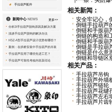
下一条：
买防爆
手拉葫芦配件
相关新闻：
安全牢记心，
新闻中心
NEWS
更多>>
倒链手拉葫芦
分析2t手拉葫芦脱钩原因及解决方案
倒链和手扳葫
浅谈手拉葫芦脱钩的解决办法
倒链的构造和
HSZ-A型手拉葫芦设计优势有哪些？
倒链和手扳葫
倒链是手拉葫
案例：在拱桥安装中手拉葫芦的吊装
倒链是什么意
手拉葫芦应用了哪些先进工艺？
倒链和导链区
手拉葫芦可靠性考核内容及结论
相关产品：
手拉葫芦吊钩
手拉葫芦外墙
手拉葫芦链轮
手拉葫芦花键
手拉葫芦左右
手拉葫芦片齿