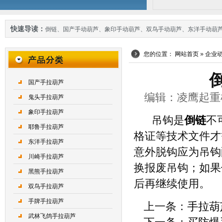
快速导读：
倒链
、
国产手动葫芦
、
象印手动葫芦
、
双鸟手动葫芦
、
东洋手动葫
您的位置：
网站首页
»
企业
国产手拉葫芦
编辑：凌鹰起重机械 
鬼头手拉葫芦
象印手拉葫芦
吊钩是
倒链
不
耶鲁手拉葫芦
格证等技术文件才
东洋手拉葫芦
意外脱钩应为吊钩
川崎手拉葫芦
换报废吊钩；如果
黑熊手拉葫芦
后再继续使用。
双鸟手拉葫芦
手牌手拉葫芦
上一条：
手拉葫
武林飞鸽手拉葫芦