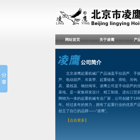
网站首页
关于凌鹰
产
北京凌鹰起重机械厂产品涵盖手拉葫芦、手
芦、电动葫芦、吊装带、起重链条、滑轮、吊钩
具、紧线器、钢丝绳等。凌鹰公司是手动葫芦的
基地。是一家集研发设计、精工制造、进出口贸
网销为一体的起重机械专业厂家，公司创建于199
年。经过多年的努力，拥有了起重行业的优质产
创立了自己的品牌——“凌鹰”。
【点击更多】