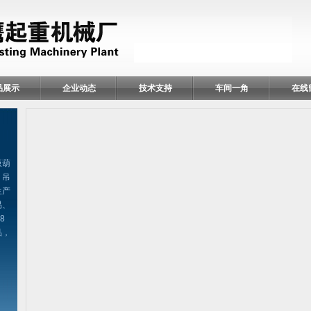
品展示
企业动态
技术支持
车间一角
在线
扳葫
、吊
生产
易、
8
品，