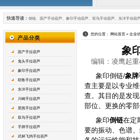
快速导读：
倒链
、
国产手动葫芦
、
象印手动葫芦
、
双鸟手动葫芦
、
东洋手动葫
您的位置：
网站首页
»
企业
象
国产手拉葫芦
编辑：凌鹰起重机械 
鬼头手拉葫芦
象印手拉葫芦
象印倒链/
象牌
耶鲁手拉葫芦
查主要是以专业维
东洋手拉葫芦
查。其目的是发现
川崎手拉葫芦
部位、更换的零部
黑熊手拉葫芦
双鸟手拉葫芦
象印
倒链
在定
手牌手拉葫芦
要的振动、色谱、
武林飞鸽手拉葫芦