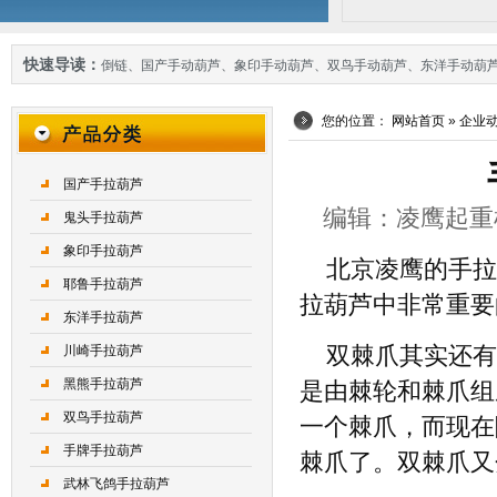
快速导读：
倒链
、
国产手动葫芦
、
象印手动葫芦
、
双鸟手动葫芦
、
东洋手动葫
您的位置：
网站首页
»
企业
国产手拉葫芦
编辑：凌鹰起重机械 
鬼头手拉葫芦
象印手拉葫芦
北京凌鹰的手拉
耶鲁手拉葫芦
拉葫芦中非常重要
东洋手拉葫芦
川崎手拉葫芦
双棘爪其实还有
黑熊手拉葫芦
是由棘轮和棘爪组
双鸟手拉葫芦
一个棘爪，而现在
手牌手拉葫芦
棘爪了。双棘爪又
武林飞鸽手拉葫芦