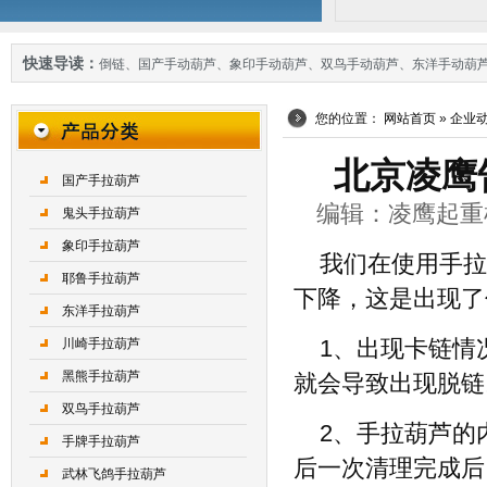
快速导读：
倒链
、
国产手动葫芦
、
象印手动葫芦
、
双鸟手动葫芦
、
东洋手动葫
您的位置：
网站首页
»
企业
北京凌鹰
国产手拉葫芦
编辑：凌鹰起重机械 
鬼头手拉葫芦
象印手拉葫芦
我们在使用手拉
耶鲁手拉葫芦
下降，这是出现了
东洋手拉葫芦
川崎手拉葫芦
1、出现卡链情
黑熊手拉葫芦
就会导致出现脱链
双鸟手拉葫芦
2、手拉葫芦的
手牌手拉葫芦
后一次清理完成后
武林飞鸽手拉葫芦