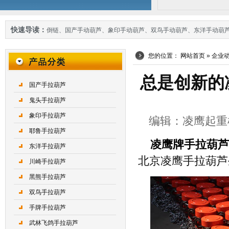
快速导读：
倒链
、
国产手动葫芦
、
象印手动葫芦
、
双鸟手动葫芦
、
东洋手动葫
您的位置：
网站首页
»
企业
总是创新的
国产手拉葫芦
鬼头手拉葫芦
象印手拉葫芦
编辑：凌鹰起重机械 
耶鲁手拉葫芦
凌鹰牌手拉葫芦
东洋手拉葫芦
北京凌鹰手拉葫芦
川崎手拉葫芦
黑熊手拉葫芦
双鸟手拉葫芦
手牌手拉葫芦
武林飞鸽手拉葫芦