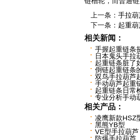
链槽轮，而普通链
上一条：
手拉葫
下一条：
起重葫
相关新闻：
手握起重链条
日本鬼头手拉
起重链条脏了
倒链起重链条
双鸟手拉葫芦
手动葫芦起重
起重链条日常
专业分析手动
相关产品：
凌鹰新款HSZ
黑熊YB型
VE型手拉葫芦
防爆手拉葫芦