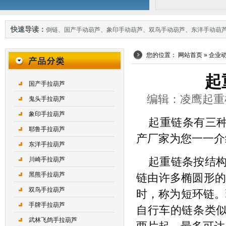
快速导读：
倒链
、
国产手动葫芦
、
象印手动葫芦
、
双鸟手动葫芦
、
东洋手动葫
您的位置：
网站首页
»
企业
起
国产手拉葫芦
编辑：凌鹰起重机械 
鬼头手拉葫芦
象印手拉葫芦
起重链条有三
耶鲁手拉葫芦
产厂家为您一一介
东洋手拉葫芦
川崎手拉葫芦
起重链条按结构
黑熊手拉葫芦
链由许多椭圆形的
双鸟手拉葫芦
时，称为短环链。
手牌手拉葫芦
自行车的链条类
武林飞鸽手拉葫芦