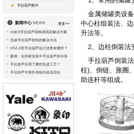
1、常用的储罐
手拉葫芦配件
金属储罐类设备
中心柱组装法、边
新闻中心
NEWS
更多>>
升法等。
分析2t手拉葫芦脱钩原因及解决方案
浅谈手拉葫芦脱钩的解决办法
2、边柱倒装法
HSZ-A型手拉葫芦设计优势有哪些？
案例：在拱桥安装中手拉葫芦的吊装
手拉葫芦倒装法
手拉葫芦应用了哪些先进工艺？
柱)、倒链、胀圈
手拉葫芦可靠性考核内容及结论
助连杆等组成。