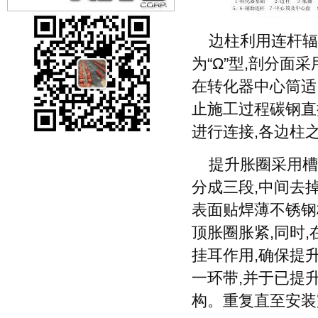
边柱利用连杆辐
为“Ω”型,剖分
在转化器中心筒适
止施工过程碳钢直
进行连接,各边柱
提升胀圈采用槽
分成三段,中间去
表面贴焊薄不锈钢
顶胀圈胀紧,同时
挂耳作用,确保提
一环带,并于已提
构。重复直至安装