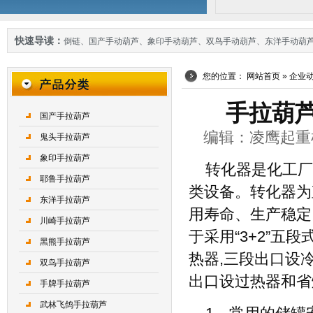
快速导读：
倒链
、
国产手动葫芦
、
象印手动葫芦
、
双鸟手动葫芦
、
东洋手动葫
您的位置：
网站首页
»
企业
手拉葫
国产手拉葫芦
编辑：凌鹰起重机械 
鬼头手拉葫芦
象印手拉葫芦
转化器是化工厂
耶鲁手拉葫芦
类设备。转化器为
东洋手拉葫芦
用寿命、生产稳定
川崎手拉葫芦
于采用“3+2”五
黑熊手拉葫芦
热器,三段出口设
双鸟手拉葫芦
出口设过热器和省
手牌手拉葫芦
武林飞鸽手拉葫芦