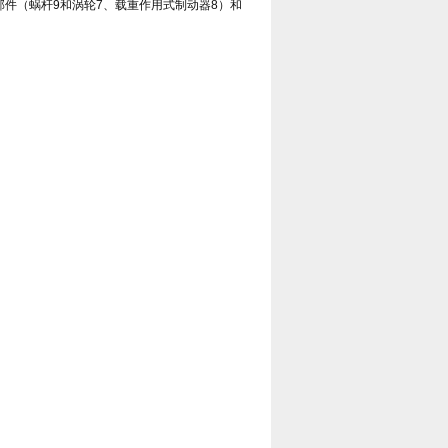
部件（蜗杆9和涡轮7、载重作用式制动器8）和