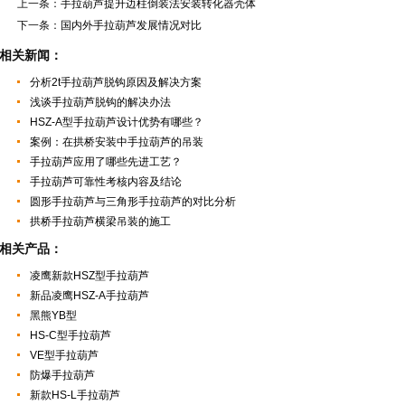
上一条：
手拉葫芦提升边柱倒装法安装转化器壳体
下一条：
国内外手拉葫芦发展情况对比
相关新闻：
分析2t手拉葫芦脱钩原因及解决方案
浅谈手拉葫芦脱钩的解决办法
HSZ-A型手拉葫芦设计优势有哪些？
案例：在拱桥安装中手拉葫芦的吊装
手拉葫芦应用了哪些先进工艺？
手拉葫芦可靠性考核内容及结论
圆形手拉葫芦与三角形手拉葫芦的对比分析
拱桥手拉葫芦横梁吊装的施工
相关产品：
凌鹰新款HSZ型手拉葫芦
新品凌鹰HSZ-A手拉葫芦
黑熊YB型
HS-C型手拉葫芦
VE型手拉葫芦
防爆手拉葫芦
新款HS-L手拉葫芦