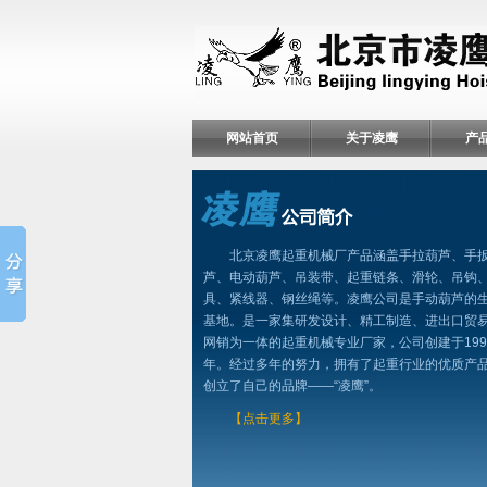
网站首页
关于凌鹰
产
北京凌鹰起重机械厂产品涵盖手拉葫芦、手
芦、电动葫芦、吊装带、起重链条、滑轮、吊钩
具、紧线器、钢丝绳等。凌鹰公司是手动葫芦的
基地。是一家集研发设计、精工制造、进出口贸
网销为一体的起重机械专业厂家，公司创建于199
年。经过多年的努力，拥有了起重行业的优质产
创立了自己的品牌——“凌鹰”。
【点击更多】