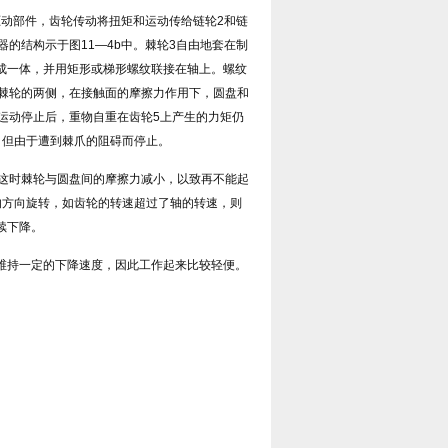
为驱动部件，齿轮传动将扭矩和运动传给链轮2和链
的结构示于图11—4b中。棘轮3自由地套在制
做成一体，并用矩形或梯形螺纹联接在轴上。螺纹
紧棘轮的两侧，在接触面的摩擦力作用下，圆盘和
运动停止后，重物自重在齿轮5上产生的力矩仍
，但由于遭到棘爪的阻碍而停止。
，这时棘轮与圆盘间的摩擦力减小，以致再不能起
的方向旋转，如齿轮的转速超过了轴的转速，则
续下降。
维持一定的下降速度，因此工作起来比较轻便。