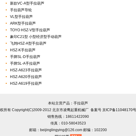
新款VC-A型手拉葫芦
手拉葫芦导轮
VL型手拉葫芦
ARK型手拉葫芦
TOYO HSZ-V型手拉葫芦
象印C21型 小型经济型手动葫芦
飞鸽HSZ-A型手拉葫芦
HSZ-K手拉葫芦
手牌SL-D手拉葫芦
手牌SL-A手拉葫芦
HSZ-A623手拉葫芦
HSZ-A620手拉葫芦
HSZ-A619手拉葫芦
本站主营产品：手拉葫芦
权所有 Copyright(C)2009-2012 北京市凌鹰起重机械厂 备案号
京ICP备11048170号
销售热线：18611422090
传真：010-58043523
邮箱：beijinglingying@126.com 邮编：102200