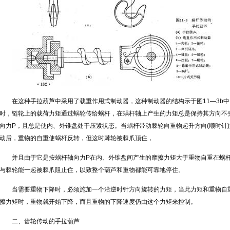
在这种手拉葫芦中采用了载重作用式制动器，这种制动器的结构示于图11—3b
时，链轮上的载荷力矩通过蜗轮传给蜗杆，在蜗杆轴上产生的力矩总是保持其方向不
向力P，且总是使内、外锥盘处于压紧状态。当蜗杆带动棘轮向重物起升方向(顺时针
动后，重物的自重使蜗杆反转，但这时棘轮被棘爪顶住，
并且由于它是按蜗杆轴向力P在内、外锥盘间产生的摩擦力矩大于重物自重在蜗
与棘轮能一起被棘爪阻止住，以致整个葫芦和重物都能可靠地停住。
当需要重物下降时，必须施加一个沿逆时针方向旋转的力矩，当此力矩和重物自
擦力矩时，重物就开始下降，而且重物的下降速度仍由这个力矩来控制。
二、齿轮传动的手拉葫芦