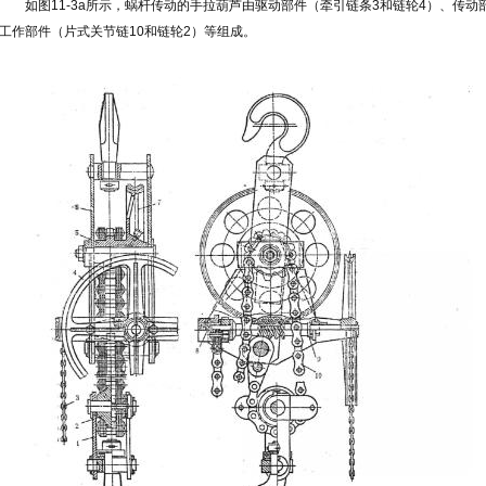
如图11-3a所示，蜗杆传动的手拉葫芦由驱动部件（牵引链条3和链轮4）、传动
工作部件（片式关节链10和链轮2）等组成。