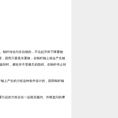
中。蜗杆传动为非自锁的，不论起升和下降重物
变，因而只要悬吊重物，在蜗杆轴上就会产生轴
)旋转时，棘轮并不受棘爪的阻碍。在蜗杆停止转
杆轴上产生的力矩这种条件设计的，因而蜗杆轴
重引起的力矩合在一起能克服内、外锥盘问的摩