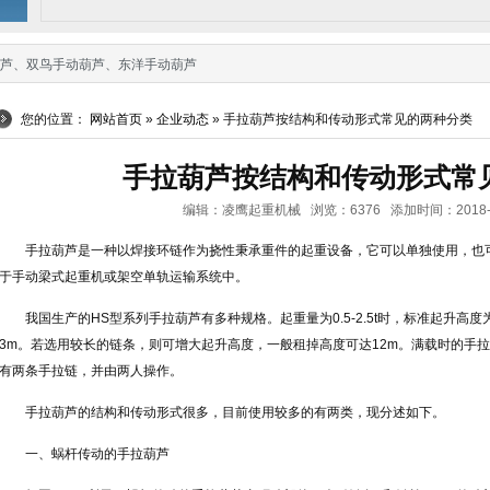
芦
、
双鸟手动葫芦
、
东洋手动葫芦
您的位置：
网站首页
»
企业动态
» 手拉葫芦按结构和传动形式常见的两种分类
手拉葫芦按结构和传动形式常
编辑：凌鹰起重机械 浏览：6376 添加时间：2018-05-0
手拉葫芦是一种以焊接环链作为挠性秉承重件的起重设备，它可以单独使用，也
于手动梁式起重机或架空单轨运输系统中。
我国生产的HS型系列手拉葫芦有多种规格。起重量为0.5-2.5t时，标准起升高度为
3m。若选用较长的链条，则可增大起升高度，一般租掉高度可达12m。满载时的手拉力一般
有两条手拉链，并由两人操作。
手拉葫芦的结构和传动形式很多，目前使用较多的有两类，现分述如下。
一、蜗杆传动的手拉葫芦