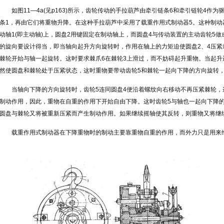
如图11—4a(见p163)所示，齿轮传动的手拉葫芦由牵引链条6和牵引链轮4作
条1，再由它们将重物升降。在这种手拉葫芦中采用了载重作用式制动器5。这种制动器
动轴1(即主动轴)上，圆盘2用键固定在制动轴上，而圆盘4与传动装置的主动齿轮5
的旋向要设计得当，即当轴向起升方向旋转时，作用在轴上的力矩迫使圆盘2、4压
棘轮开始与轴一起旋转。这时要求棘爪6在棘轮3上滑过，而不妨碍起升重物。当起升
然使圆盘和棘轮处于压紧状态，这时重物要带动齿轮5和棘轮一起向下降的方向旋转
当轴向下降的方向旋转时，齿轮5连同圆盘4便沿着螺纹向右移动不再压紧棘轮
制动作用，因此，重物在自重的作用下开始自由下降。这时齿轮5与轴也一起向下降
圆盘与棘轮又将被重新压紧而产生制动作用。如果继续摇轴使其反转，则重物又将继
载重作用式制动器在下降重物时的制动主要靠重物自重的作用，而外力只是用来