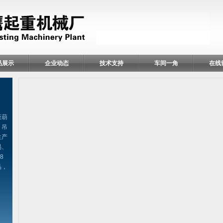
品展示
企业动态
技术支持
车间一角
在线
扳葫
、吊
生产
易、
8
品，