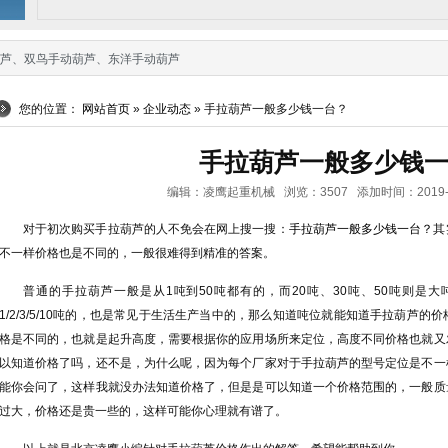
芦
、
双鸟手动葫芦
、
东洋手动葫芦
您的位置：
网站首页
»
企业动态
» 手拉葫芦一般多少钱一台？
手拉葫芦一般多少钱
编辑：凌鹰起重机械 浏览：3507 添加时间：2019-03-0
对于初次购买手拉葫芦的人不免会在网上搜一搜：
手拉葫芦一般多少钱一台？
其
不一样价格也是不同的，一般很难得到精准的答案。
普通的手拉葫芦一般是从1吨到50吨都有的，而20吨、30吨、50吨则是
1/2/3/5/10吨的，也是常见于生活生产当中的，那么知道吨位就能知道手拉葫芦
格是不同的，也就是起升高度，需要根据你的应用场所来定位，高度不同价格也就又
以知道价格了吗，还不是，为什么呢，因为每个厂家对于手拉葫芦的型号定位是不一
能你会问了，这样我就没办法知道价格了，但是是可以知道一个价格范围的，一般质
过大，价格还是贵一些的，这样可能你心理就有谱了。