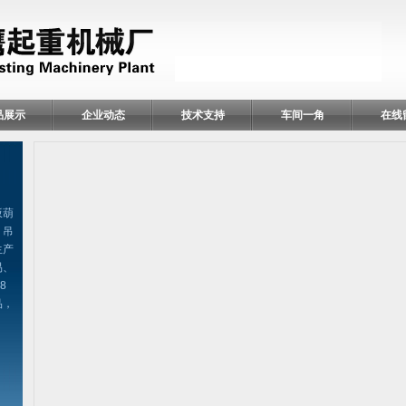
品展示
企业动态
技术支持
车间一角
在线
扳葫
、吊
生产
易、
8
品，