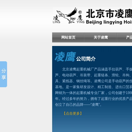
网站首页
关于凌鹰
产
北京凌鹰起重机械厂产品涵盖手拉葫芦、手
芦、电动葫芦、吊装带、起重链条、滑轮、吊钩
具、紧线器、钢丝绳等。凌鹰公司是手动葫芦的
基地。是一家集研发设计、精工制造、进出口贸
网销为一体的起重机械专业厂家，公司创建于199
年。经过多年的努力，拥有了起重行业的优质产
创立了自己的品牌——“凌鹰”。
【点击更多】