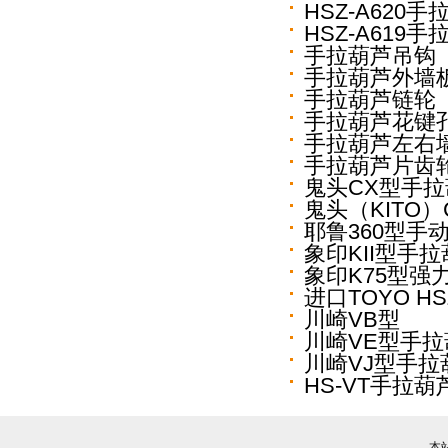
HSZ-A620手
HSZ-A619手
手拉葫芦吊钩
手拉葫芦外墙
手拉葫芦链轮
手拉葫芦花键
手拉葫芦左右
手拉葫芦片齿
鬼头CX型手
鬼头（KITO
耶鲁360型手
象印KII型手
象印K75型强
进口TOYO HS
川崎VB型
川崎VE型手拉
川崎VJ型手拉
HS-VT手拉葫
本