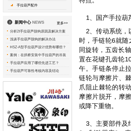
特点。
手拉葫芦配件
1、国产手拉葫
新闻中心
NEWS
更多>>
2、传动系统，
分析2t手拉葫芦脱钩原因及解决方案
浅谈手拉葫芦脱钩的解决办法
时，手链轮6就随
HSZ-A型手拉葫芦设计优势有哪些？
同旋转，五齿长轴
案例：在拱桥安装中手拉葫芦的吊装
置在花键孔齿轮1
手拉葫芦应用了哪些先进工艺？
午。手链条停止
手拉葫芦可靠性考核内容及结论
链轮与摩擦片、
爪阻止棘轮的转
摩擦片脱开，摩
或降下重物。
3、主要部件及