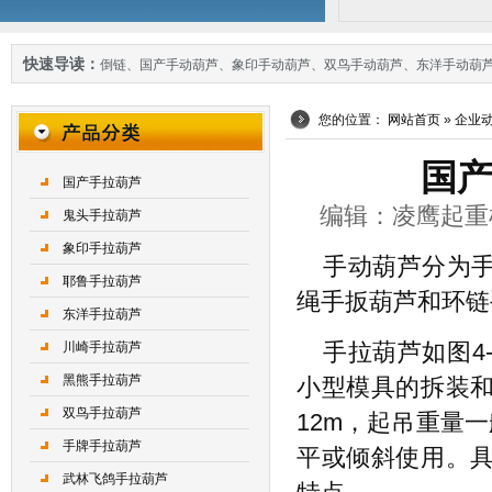
快速导读：
倒链
、
国产手动葫芦
、
象印手动葫芦
、
双鸟手动葫芦
、
东洋手动葫
您的位置：
网站首页
»
企业
国产
国产手拉葫芦
编辑：凌鹰起重机械 
鬼头手拉葫芦
象印手拉葫芦
手动葫芦分为
耶鲁手拉葫芦
绳手扳葫芦和环链
东洋手拉葫芦
川崎手拉葫芦
手拉葫芦如图4
黑熊手拉葫芦
小型模具的拆装
双鸟手拉葫芦
12m，起吊重量一
手牌手拉葫芦
平或倾斜使用。
武林飞鸽手拉葫芦