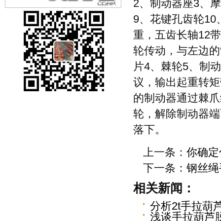
2、制动器座3、
9、花键孔齿轮10
重，五齿长轴12
轮传动，与左边的
片4、棘轮5、制
议，输出起重转矩
的制动器通过棘爪
轮，解除制动器端
落下。
上一条：
你确定
下一条：
钢丝绳
相关新闻：
分析2t手拉葫
浅谈手拉葫芦