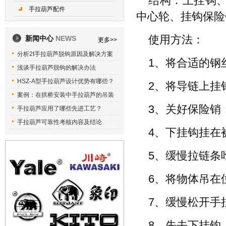
结构：上挂钩
手拉葫芦配件
中心轮、挂钩保险销
使用方法：
新闻中心
NEWS
更多>>
分析2t手拉葫芦脱钩原因及解决方案
1、将合适的钢
浅谈手拉葫芦脱钩的解决办法
HSZ-A型手拉葫芦设计优势有哪些？
2、将导链上挂
案例：在拱桥安装中手拉葫芦的吊装
3、关好保险销
手拉葫芦应用了哪些先进工艺？
手拉葫芦可靠性考核内容及结论
4、下挂钩挂在
5、缓慢拉链条
6、将物体吊在
7、缓慢松开手
8、先去下挂钩