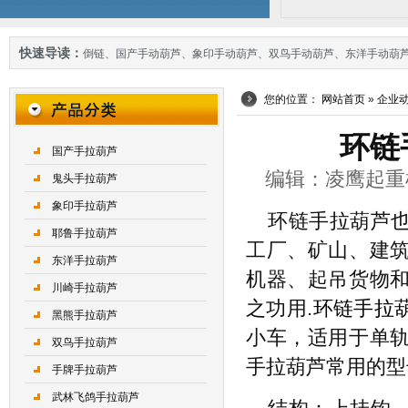
快速导读：
倒链
、
国产手动葫芦
、
象印手动葫芦
、
双鸟手动葫芦
、
东洋手动葫
您的位置：
网站首页
»
企业
环链
国产手拉葫芦
编辑：凌鹰起重机械 
鬼头手拉葫芦
象印手拉葫芦
环链手拉葫芦
耶鲁手拉葫芦
工厂、矿山、建
东洋手拉葫芦
机器、起吊货物
川崎手拉葫芦
之功用.
环链手拉
黑熊手拉葫芦
小车，适用于单
双鸟手拉葫芦
手拉葫芦常用的型号
手牌手拉葫芦
武林飞鸽手拉葫芦