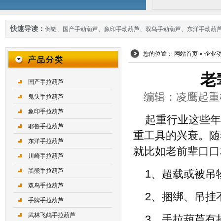
快速导读：
倒链
、
国产手动葫芦
、
象印手动葫芦
、
双鸟手动葫芦
、
东洋手动葫
您的位置：
网站首页
»
企业
老
国产手拉葫芦
编辑：凌鹰起重机械 
鬼头手拉葫芦
象印手拉葫芦
起重行业这些年
耶鲁手拉葫芦
重工具的兴衰。随
东洋手拉葫芦
就比如老前辈口口
川崎手拉葫芦
黑熊手拉葫芦
1、超载或被吊
双鸟手拉葫芦
2、捆绑、吊挂
手牌手拉葫芦
武林飞鸽手拉葫芦
3、手拉葫芦有