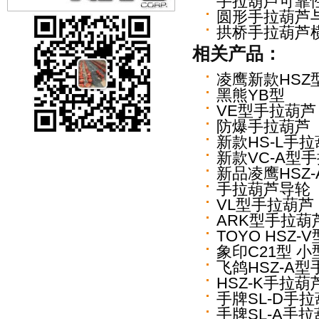
手拉葫芦可靠
圆形手拉葫芦
拱桥手拉葫芦
相关产品：
凌鹰新款HSZ
黑熊YB型
VE型手拉葫芦
防爆手拉葫芦
新款HS-L手
新款VC-A型
新品凌鹰HSZ
手拉葫芦导轮
VL型手拉葫芦
ARK型手拉葫
TOYO HSZ
象印C21型 
飞鸽HSZ-A
HSZ-K手拉葫
手牌SL-D手
手牌SL-A手