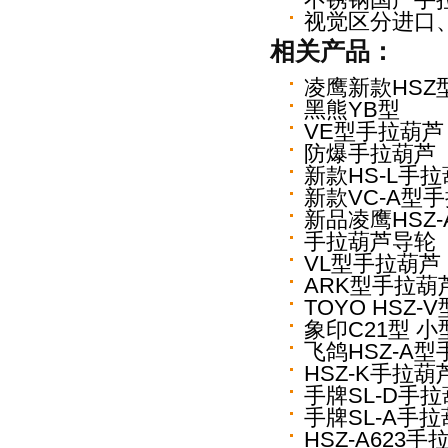
不锈钢国产手
视觉区分进口
相关产品：
凌鹰新款HSZ
黑熊YB型
VE型手拉葫芦
防爆手拉葫芦
新款HS-L手
新款VC-A型
新品凌鹰HSZ
手拉葫芦导轮
VL型手拉葫芦
ARK型手拉葫
TOYO HSZ
象印C21型 
飞鸽HSZ-A
HSZ-K手拉葫
手牌SL-D手
手牌SL-A手
HSZ-A623手