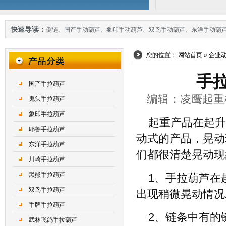
快速导读：
倒链
、
国产手动葫芦
、
象印手动葫芦
、
双鸟手动葫芦
、
东洋手动葫
您的位置：
网站首页
»
企业
手
国产手拉葫芦
编辑：凌鹰起重机械 
鬼头手拉葫芦
象印手拉葫芦
起重产品在起升
耶鲁手拉葫芦
动式的产品，晃动
东洋手拉葫芦
们都很清楚晃动现
川崎手拉葫芦
黑熊手拉葫芦
1、手拉葫芦在
双鸟手拉葫芦
出现稍微晃动情况
手牌手拉葫芦
2、链条中有的
武林飞鸽手拉葫芦