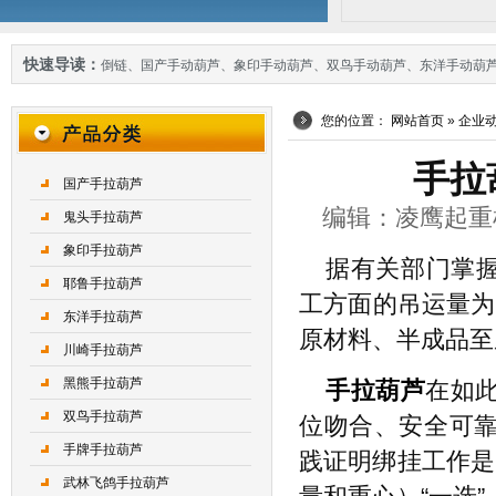
快速导读：
倒链
、
国产手动葫芦
、
象印手动葫芦
、
双鸟手动葫芦
、
东洋手动葫
您的位置：
网站首页
»
企业
手拉
国产手拉葫芦
编辑：凌鹰起重机械 
鬼头手拉葫芦
象印手拉葫芦
据有关部门掌握
耶鲁手拉葫芦
工方面的吊运量为5
东洋手拉葫芦
原材料、半成品至
川崎手拉葫芦
黑熊手拉葫芦
手拉葫芦
在如
双鸟手拉葫芦
位吻合、安全可
手牌手拉葫芦
践证明绑挂工作是
武林飞鸽手拉葫芦