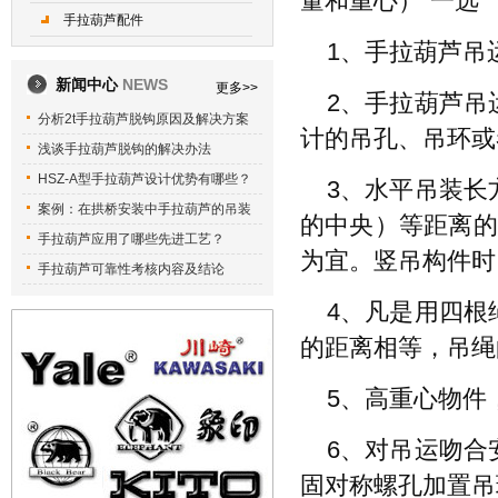
量和重心）“一选
手拉葫芦配件
1、手拉葫芦吊
新闻中心
NEWS
更多>>
2、手拉葫芦吊
分析2t手拉葫芦脱钩原因及解决方案
计的吊孔、吊环或
浅谈手拉葫芦脱钩的解决办法
HSZ-A型手拉葫芦设计优势有哪些？
3、水平吊装长
案例：在拱桥安装中手拉葫芦的吊装
的中央）等距离的
手拉葫芦应用了哪些先进工艺？
为宜。竖吊构件时
手拉葫芦可靠性考核内容及结论
4、凡是用四根
的距离相等，吊绳
5、高重心物件
6、对吊运吻合
固对称螺孔加置吊