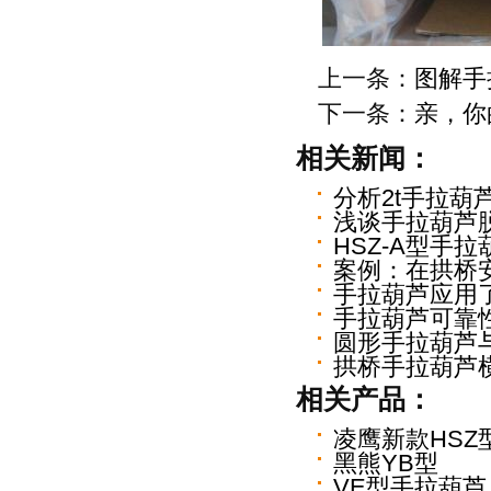
上一条：
图解手
下一条：
亲，你
相关新闻：
分析2t手拉葫
浅谈手拉葫芦
HSZ-A型手
案例：在拱桥
手拉葫芦应用
手拉葫芦可靠
圆形手拉葫芦
拱桥手拉葫芦
相关产品：
凌鹰新款HSZ
黑熊YB型
VE型手拉葫芦