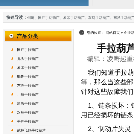
快速导读：
倒链
、
国产手动葫芦
、
象印手动葫芦
、
双鸟手动葫芦
、
东洋手动葫
您的位置：
网站首页
»
企业
手拉葫
国产手拉葫芦
编辑：凌鹰起重机械 
鬼头手拉葫芦
象印手拉葫芦
我们知道手拉葫
耶鲁手拉葫芦
等，那么当这些部
东洋手拉葫芦
针对这些故障我们
川崎手拉葫芦
黑熊手拉葫芦
1、链条损坏：
双鸟手拉葫芦
用已经损坏的链条
手牌手拉葫芦
2、制动片失灵
武林飞鸽手拉葫芦