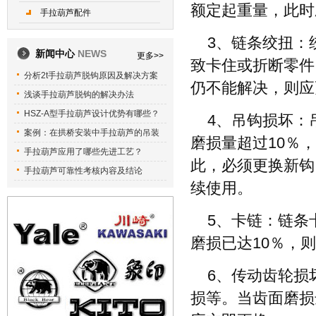
额定起重量，此时
手拉葫芦配件
3、链条绞扭：
新闻中心
NEWS
更多>>
致卡住或折断零件
分析2t手拉葫芦脱钩原因及解决方案
仍不能解决，则应
浅谈手拉葫芦脱钩的解决办法
HSZ-A型手拉葫芦设计优势有哪些？
4、吊钩损坏：
案例：在拱桥安装中手拉葫芦的吊装
磨损量超过10％
手拉葫芦应用了哪些先进工艺？
此，必须更换新钩
手拉葫芦可靠性考核内容及结论
续使用。
5、卡链：链条
磨损已达10％，
6、传动齿轮损
损等。当齿面磨损